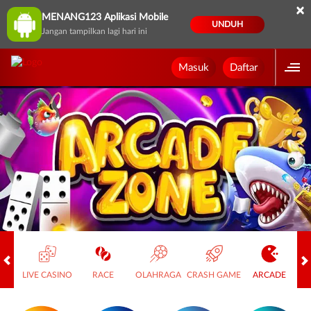
×
MENANG123 Aplikasi Mobile
UNDUH
Jangan tampilkan lagi hari ini
Masuk
Daftar
S
LIVE CASINO
RACE
OLAHRAGA
CRASH GAME
ARCADE