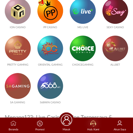
ION CASINO
PP CASINO
MG LIVE
SEXY CASINO
PRETTY GAMING
ORIENTAL GAMING
CHOICEGAMING
ALLBET
SA GAMING
568WIN CASINO
Menang123: Live Casino Online Terpercaya &
Dealer Profesional
Beranda
Promosi
Masuk
Hub. Kami
Akun Saya