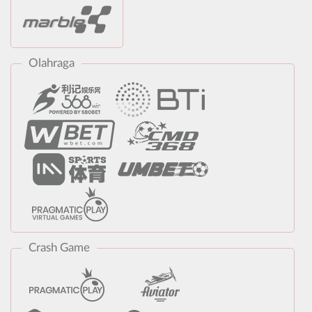
Olahraga
Crash Game