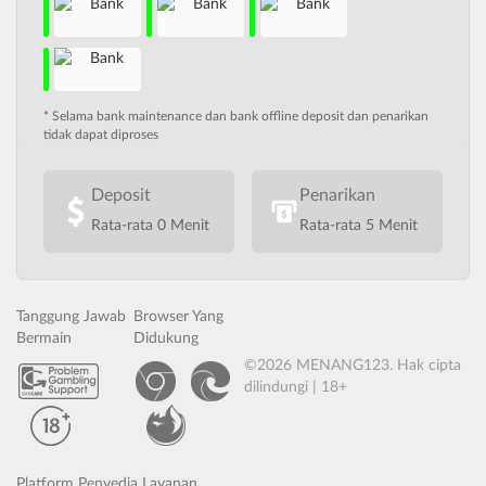
* Selama bank maintenance dan bank offline deposit dan penarikan
tidak dapat diproses
Deposit
Penarikan
Rata-rata 0 Menit
Rata-rata 5 Menit
Tanggung Jawab
Browser Yang
Bermain
Didukung
©2026 MENANG123. Hak cipta
dilindungi | 18+
Platform Penyedia Layanan