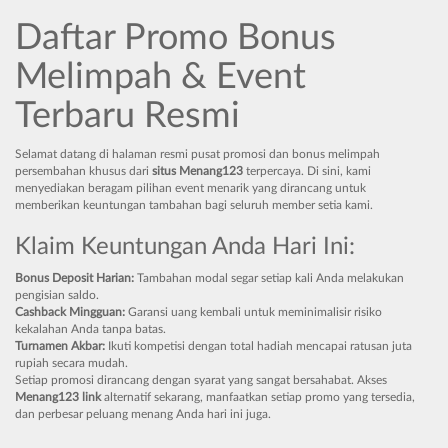
Daftar Promo Bonus
Melimpah & Event
Terbaru Resmi
Selamat datang di halaman resmi pusat promosi dan bonus melimpah
persembahan khusus dari
situs Menang123
terpercaya. Di sini, kami
menyediakan beragam pilihan event menarik yang dirancang untuk
memberikan keuntungan tambahan bagi seluruh member setia kami.
Klaim Keuntungan Anda Hari Ini:
Bonus Deposit Harian:
Tambahan modal segar setiap kali Anda melakukan
pengisian saldo.
Cashback Mingguan:
Garansi uang kembali untuk meminimalisir risiko
kekalahan Anda tanpa batas.
Turnamen Akbar:
Ikuti kompetisi dengan total hadiah mencapai ratusan juta
rupiah secara mudah.
Setiap promosi dirancang dengan syarat yang sangat bersahabat. Akses
Menang123 link
alternatif sekarang, manfaatkan setiap promo yang tersedia,
dan perbesar peluang menang Anda hari ini juga.