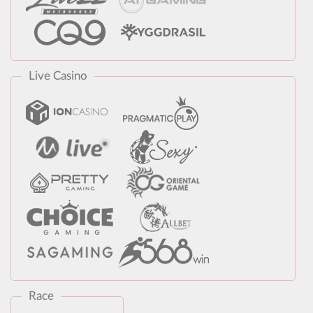
Live Casino
Race