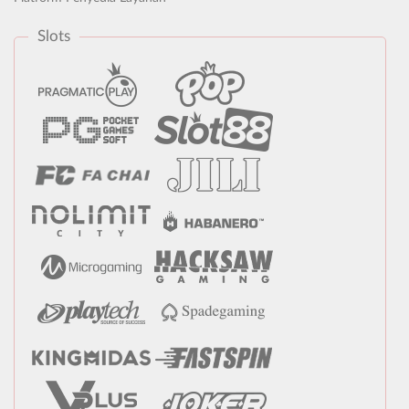
Slots