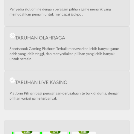
Penyedia slot online dengan beragam pilihan game menarik yang
memudahkan pemain untuk mencapai jackpot
TARUHAN OLAHRAGA
Sportsbook Gaming Platform Terbaik menawarkan lebih banyak game,
odds yang lebih tinggi, dan menyediakan pilihan yang lebih banyak
untuk pemain.
TARUHAN LIVE KASINO
Platform Pilihan bagi perusahaan-perusahaan terbaik di dunia, dengan
pilihan variasi game terbanyak