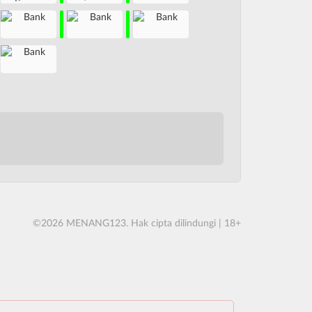
©2026 MENANG123. Hak cipta dilindungi | 18+