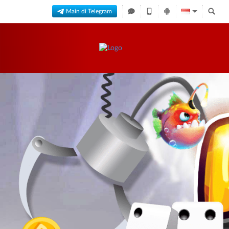
Main di Telegram