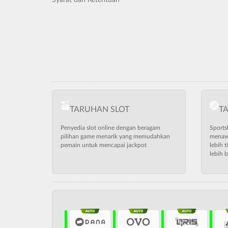
TARUHAN SLOT
T
Penyedia slot online dengan beragam
Sports
pilihan game menarik yang memudahkan
menawa
pemain untuk mencapai jackpot
lebih 
lebih 