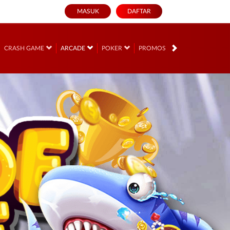
MASUK
DAFTAR
PROMOSI
CRASH GAME
ARCADE
POKER