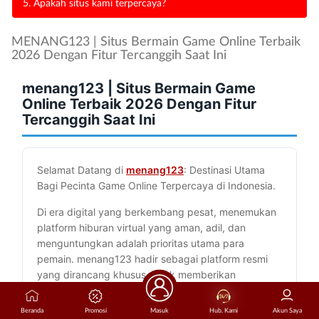
5. Apakah situs kami terpercaya?
MENANG123 | Situs Bermain Game Online Terbaik
2026 Dengan Fitur Tercanggih Saat Ini
menang123 | Situs Bermain Game
Online Terbaik 2026 Dengan Fitur
Tercanggih Saat Ini
Selamat Datang di
menang123
: Destinasi Utama
Bagi Pecinta Game Online Terpercaya di Indonesia.
Di era digital yang berkembang pesat, menemukan
platform hiburan virtual yang aman, adil, dan
menguntungkan adalah prioritas utama para
pemain. menang123 hadir sebagai platform resmi
yang dirancang khusus untuk memberikan
pengalaman bermain game online yang tak
tertandingi di tahun 2026. Dengan komitmen penuh
Beranda
Promosi
Masuk
Hub. Kami
Akun Saya