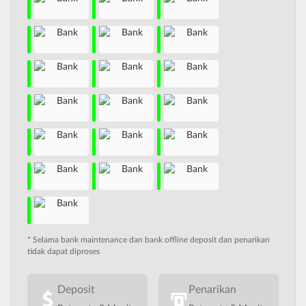
* Selama bank maintenance dan bank offline deposit dan penarikan
tidak dapat diproses
Deposit
Penarikan