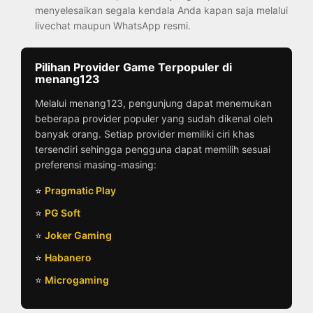
menyelesaikan segala kendala Anda kapan saja melalui
livechat maupun WhatsApp resmi.
Pilihan Provider Game Terpopuler di
menang123
Melalui menang123, pengunjung dapat menemukan
beberapa provider populer yang sudah dikenal oleh
banyak orang. Setiap provider memiliki ciri khas
tersendiri sehingga pengguna dapat memilih sesuai
preferensi masing-masing:
⭐
Pragmatic Play
⭐
PG Soft
⭐
Joker Gaming
⭐
Habanero
⭐
Microgaming