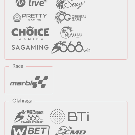
Race
Olahraga