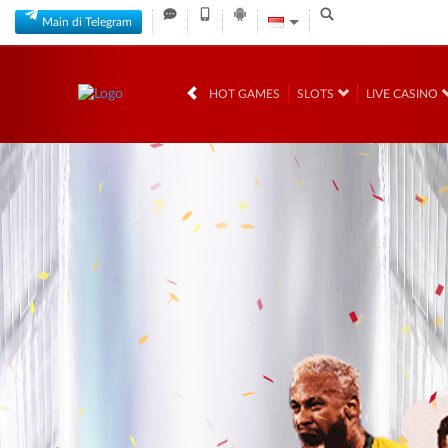
Main di Telegram
HOT GAMES
SLOTS
LIVE CASINO