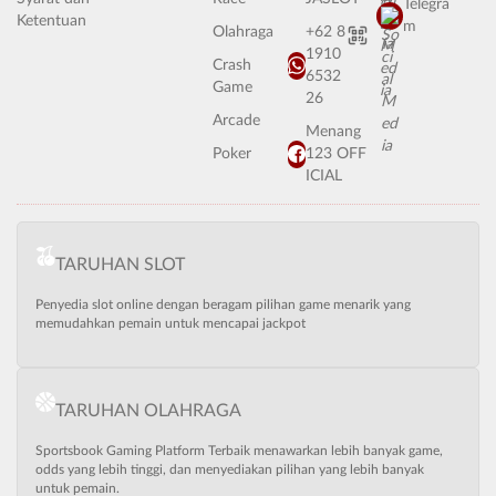
Telegra
Ketentuan
m
Olahraga
+62 8
1910
Crash
6532
Game
26
Arcade
Menang
Poker
123 OFF
ICIAL
TARUHAN SLOT
Penyedia slot online dengan beragam pilihan game menarik yang
memudahkan pemain untuk mencapai jackpot
TARUHAN OLAHRAGA
Sportsbook Gaming Platform Terbaik menawarkan lebih banyak game,
odds yang lebih tinggi, dan menyediakan pilihan yang lebih banyak
untuk pemain.