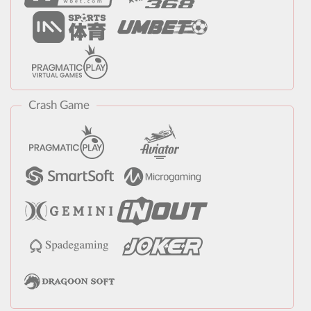
Crash Game