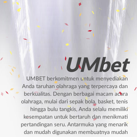
UMbet
UMBET berkomitmen untuk menyediakan
Anda taruhan olahraga yang terpercaya dan
berkualitas. Dengan berbagai macam acara
olahraga, mulai dari sepak bola, basket, tenis
hingga bulu tangkis, Anda selalu memiliki
kesempatan untuk bertaruh dan menikmati
pertandingan seru. Antarmuka yang menarik
dan mudah digunakan membuatnya mudah