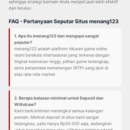
sehingga strategi bermain Anda menjadi jauh lebih efektif
dan terukur.
FAQ - Pertanyaan Seputar Situs menang123
1. Apa itu menang123 dan mengapa sangat
populer?
menang123 adalah platform hiburan game online
resmi berskala internasional yang terkenal dengan
tingkat keamanan tinggi, pilihan game terlengkap,
serta persentase kemenangan (RTP) yang jauh di
atas rata-rata market.
2. Berapa batasan minimal untuk Deposit dan
Withdraw?
Kami berkomitmen merangkul semua kalangan
pemain. Minimal deposit di situs kami sangat
terjangkau, yaitu hanya Rp50.000 saja, sedangkan
untuk penarikan dana atau withdraw minimal adalah