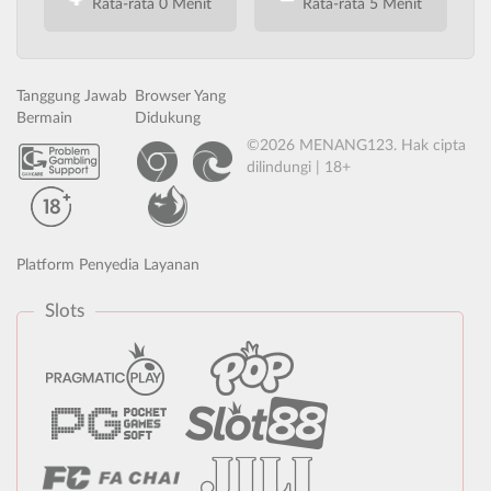
Rata-rata 0 Menit
Rata-rata 5 Menit
Tanggung Jawab
Browser Yang
Bermain
Didukung
©2026 MENANG123. Hak cipta
dilindungi | 18+
Platform Penyedia Layanan
Slots