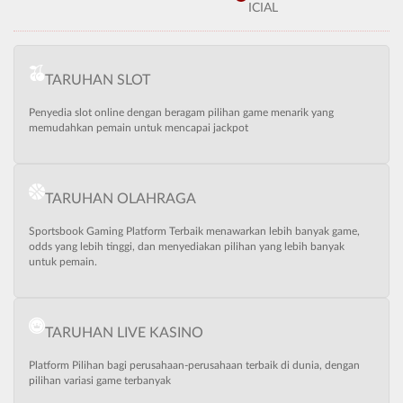
ICIAL
TARUHAN SLOT
Penyedia slot online dengan beragam pilihan game menarik yang
memudahkan pemain untuk mencapai jackpot
TARUHAN OLAHRAGA
Sportsbook Gaming Platform Terbaik menawarkan lebih banyak game,
odds yang lebih tinggi, dan menyediakan pilihan yang lebih banyak
untuk pemain.
TARUHAN LIVE KASINO
Platform Pilihan bagi perusahaan-perusahaan terbaik di dunia, dengan
pilihan variasi game terbanyak