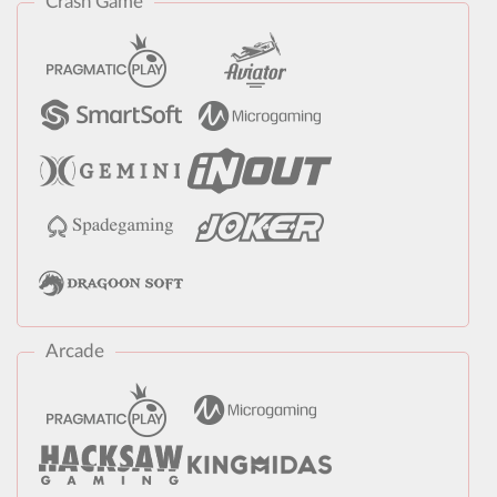
Crash Game
Arcade