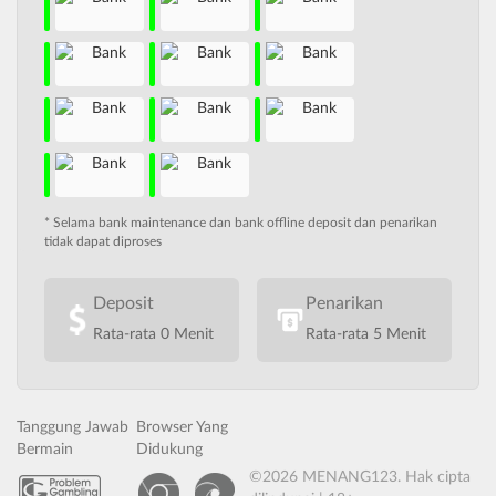
* Selama bank maintenance dan bank offline deposit dan penarikan
tidak dapat diproses
Deposit
Penarikan
Rata-rata 0 Menit
Rata-rata 5 Menit
Tanggung Jawab
Browser Yang
Bermain
Didukung
©2026 MENANG123. Hak cipta