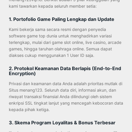
kami tawarkan kepada seluruh member setia:
1. Portofolio Game Paling Lengkap dan Update
Kami bekerja sama secara resmi dengan penyedia
software game top dunia untuk menghadirkan variasi
terlengkap, mulai dari game slot online, live casino, arcade
games, hingga taruhan olahraga online. Semua dapat
diakses cukup menggunakan 1 User ID saja.
2. Protokol Keamanan Data Berlapis (End-to-End
Encryption)
Privasi dan keamanan data Anda adalah prioritas mutlak di
Situs menang123. Seluruh data diri, informasi akun, dan
riwayat transaksi finansial Anda dilindungi oleh sistem
enkripsi SSL tingkat lanjut yang mencegah kebocoran data
kepada pihak ketiga.
3. Skema Program Loyalitas & Bonus Terbesar