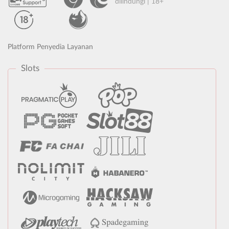
dilindungi | 18+
Platform Penyedia Layanan
Slots