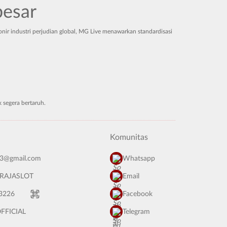
besar
ionir industri perjudian global, MG Live menawarkan standardisasi
 segera bertaruh.
Komunitas
3@gmail.com
Whatsapp
RAJASLOT
Email
3226
Facebook
FFICIAL
Telegram