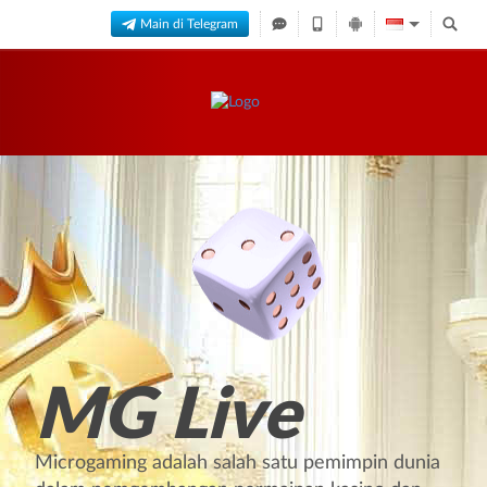
Main di Telegram
MG Live
Microgaming adalah salah satu pemimpin dunia