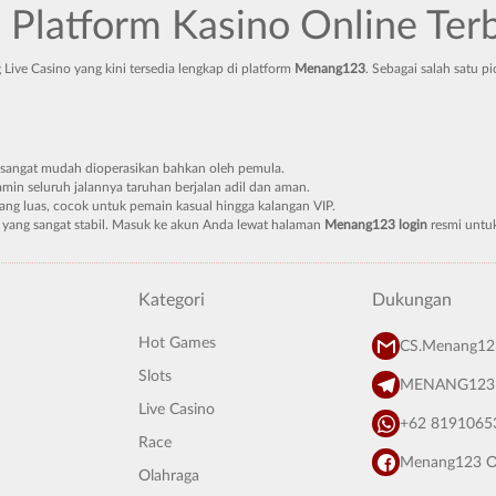
Platform Kasino Online Ter
Live Casino yang kini tersedia lengkap di platform
Menang123
. Sebagai salah satu p
, sangat mudah dioperasikan bahkan oleh pemula.
amin seluruh jalannya taruhan berjalan adil dan aman.
 yang luas, cocok untuk pemain kasual hingga kalangan VIP.
r yang sangat stabil. Masuk ke akun Anda lewat halaman
Menang123 login
resmi untuk
Kategori
Dukungan
Hot Games
CS.Menang12
Slots
MENANG123
Live Casino
+62 8191065
Race
Menang123 O
Olahraga