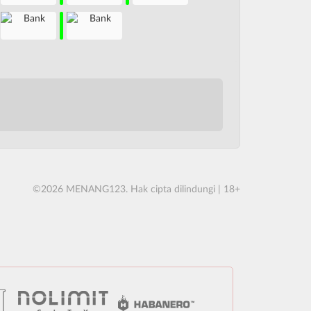
©2026 MENANG123. Hak cipta dilindungi | 18+