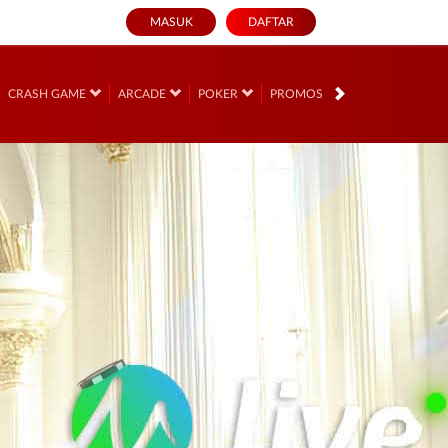
MASUK
DAFTAR
PROMOSI
CRASH GAME
ARCADE
POKER