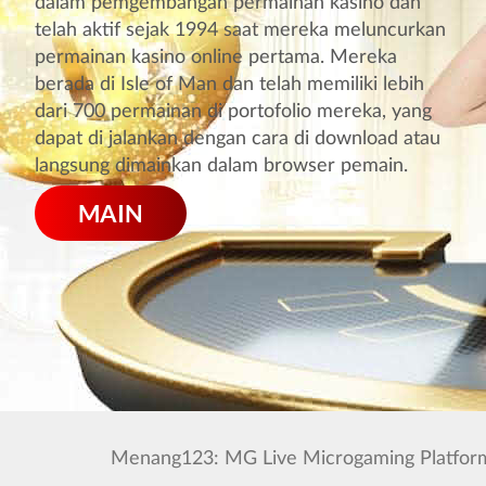
dalam pemgembangan permainan kasino dan
telah aktif sejak 1994 saat mereka meluncurkan
permainan kasino online pertama. Mereka
berada di Isle of Man dan telah memiliki lebih
dari 700 permainan di portofolio mereka, yang
dapat di jalankan dengan cara di download atau
langsung dimainkan dalam browser pemain.
MAIN
Menang123: MG Live Microgaming Platform