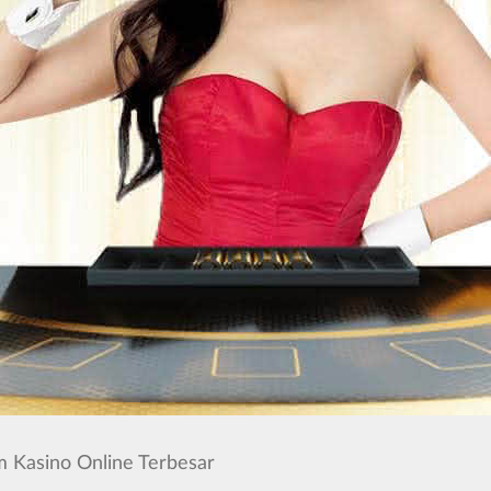
 Kasino Online Terbesar