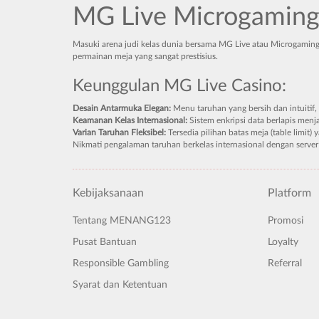
MG Live Microgaming 
Masuki arena judi kelas dunia bersama MG Live atau Microgaming 
permainan meja yang sangat prestisius.
Keunggulan MG Live Casino:
Desain Antarmuka Elegan:
Menu taruhan yang bersih dan intuitif
Keamanan Kelas Internasional:
Sistem enkripsi data berlapis menj
Varian Taruhan Fleksibel:
Tersedia pilihan batas meja (table limit)
Nikmati pengalaman taruhan berkelas internasional dengan serve
Kebijaksanaan
Platform
Tentang MENANG123
Promosi
Pusat Bantuan
Loyalty
Responsible Gambling
Referral
Syarat dan Ketentuan