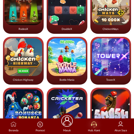
RodeoX
DoubleX
ChickenWays
Chicken Highway
Bottle Mania
TowerX
Beranda
Promosi
Masuk
Hub. Kami
Akun Saya
4 Bonuses Bonanza
CricketerX
Smash X