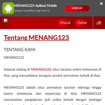
×
MENANG123 Aplikasi Mobile
UNDUH
Jangan tampilkan lagi hari ini
Masuk
Daftar
Tentang MENANG123
TENTANG KAMI
MENANG123
Selamat datang di
MENANG123
, situs taruhan
online terkemuka di
Asia, yang menyediakan beragam produk permainan terbaik di Asia.
MENANG123 adalah situs permainan taruhan olahraga hingga
kasino terkemuka dan terpercaya di Asia, MENANG123
menawarkan pengalaman judi online terbaik dengan berbagai