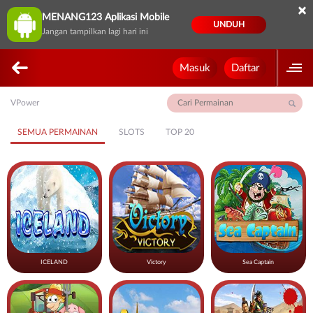
×
MENANG123 Aplikasi Mobile
UNDUH
Jangan tampilkan lagi hari ini
Masuk
Daftar
VPower
SEMUA PERMAINAN
SLOTS
TOP 20
ICELAND
Victory
Sea Captain