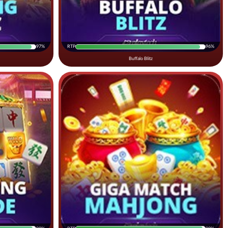
97%
RTP
96%
Buffalo Blitz