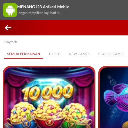
MENANG123 Aplikasi Mobile
Jangan tampilkan lagi hari ini
Playtech
SEMUA PERMAINAN
TOP 20
NEW GAMES
CLASSIC GAMES